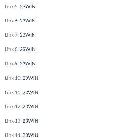
Link 5:
23WIN
Link 6:
23WIN
Link 7:
23WIN
Link 8:
23WIN
Link 9:
23WIN
Link 10:
23WIN
Link 11:
23WIN
Link 12:
23WIN
Link 13:
23WIN
Link 14:
23WIN