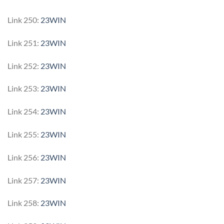
Link 250:
23WIN
Link 251:
23WIN
Link 252:
23WIN
Link 253:
23WIN
Link 254:
23WIN
Link 255:
23WIN
Link 256:
23WIN
Link 257:
23WIN
Link 258:
23WIN