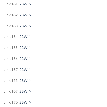
Link 181:
23WIN
Link 182:
23WIN
Link 183:
23WIN
Link 184:
23WIN
Link 185:
23WIN
Link 186:
23WIN
Link 187:
23WIN
Link 188:
23WIN
Link 189:
23WIN
Link 190:
23WIN