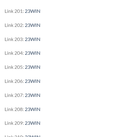
Link 201:
23WIN
Link 202:
23WIN
Link 203:
23WIN
Link 204:
23WIN
Link 205:
23WIN
Link 206:
23WIN
Link 207:
23WIN
Link 208:
23WIN
Link 209:
23WIN
Link 210:
23WIN