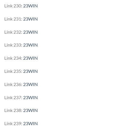
Link 230:
23WIN
Link 231:
23WIN
Link 232:
23WIN
Link 233:
23WIN
Link 234:
23WIN
Link 235:
23WIN
Link 236:
23WIN
Link 237:
23WIN
Link 238:
23WIN
Link 239:
23WIN