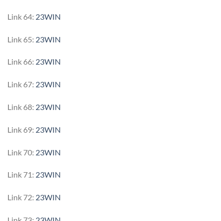
Link 64:
23WIN
Link 65:
23WIN
Link 66:
23WIN
Link 67:
23WIN
Link 68:
23WIN
Link 69:
23WIN
Link 70:
23WIN
Link 71:
23WIN
Link 72:
23WIN
Link 73:
23WIN