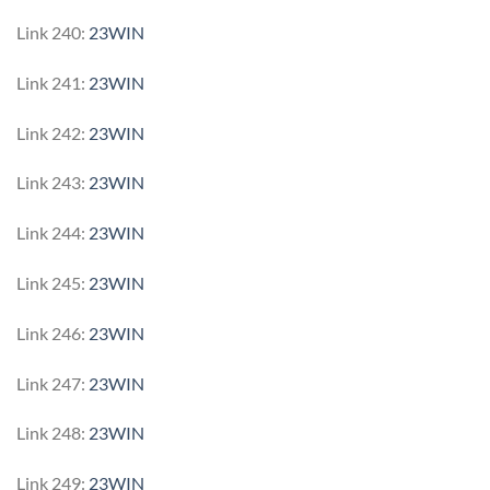
Link 240:
23WIN
Link 241:
23WIN
Link 242:
23WIN
Link 243:
23WIN
Link 244:
23WIN
Link 245:
23WIN
Link 246:
23WIN
Link 247:
23WIN
Link 248:
23WIN
Link 249:
23WIN