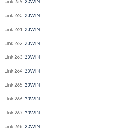
Link 259:
23WIN
Link 260:
23WIN
Link 261:
23WIN
Link 262:
23WIN
Link 263:
23WIN
Link 264:
23WIN
Link 265:
23WIN
Link 266:
23WIN
Link 267:
23WIN
Link 268:
23WIN