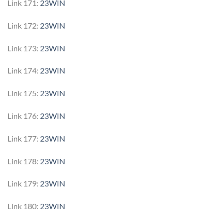
Link 171:
23WIN
Link 172:
23WIN
Link 173:
23WIN
Link 174:
23WIN
Link 175:
23WIN
Link 176:
23WIN
Link 177:
23WIN
Link 178:
23WIN
Link 179:
23WIN
Link 180:
23WIN