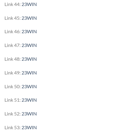
Link 44:
23WIN
Link 45:
23WIN
Link 46:
23WIN
Link 47:
23WIN
Link 48:
23WIN
Link 49:
23WIN
Link 50:
23WIN
Link 51:
23WIN
Link 52:
23WIN
Link 53:
23WIN