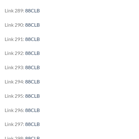
Link 289:
88CLB
Link 290:
88CLB
Link 291:
88CLB
Link 292:
88CLB
Link 293:
88CLB
Link 294:
88CLB
Link 295:
88CLB
Link 296:
88CLB
Link 297:
88CLB
Link 298:
88CLB