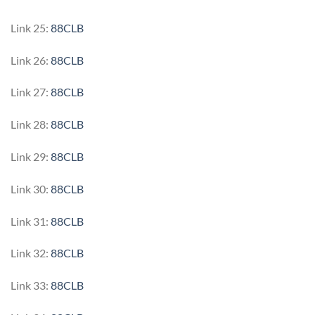
Link 25:
88CLB
Link 26:
88CLB
Link 27:
88CLB
Link 28:
88CLB
Link 29:
88CLB
Link 30:
88CLB
Link 31:
88CLB
Link 32:
88CLB
Link 33:
88CLB