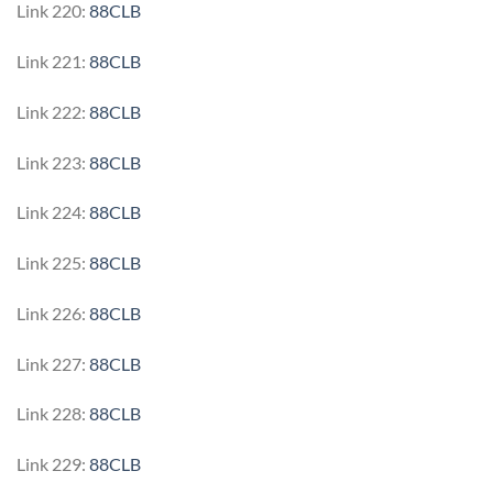
Link 220:
88CLB
Link 221:
88CLB
Link 222:
88CLB
Link 223:
88CLB
Link 224:
88CLB
Link 225:
88CLB
Link 226:
88CLB
Link 227:
88CLB
Link 228:
88CLB
Link 229:
88CLB