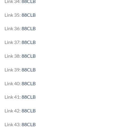
Link 34:
88CLB
Link 35:
88CLB
Link 36:
88CLB
Link 37:
88CLB
Link 38:
88CLB
Link 39:
88CLB
Link 40:
88CLB
Link 41:
88CLB
Link 42:
88CLB
Link 43:
88CLB