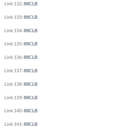
Link 132:
88CLB
Link 133:
88CLB
Link 134:
88CLB
Link 135:
88CLB
Link 136:
88CLB
Link 137:
88CLB
Link 138:
88CLB
Link 139:
88CLB
Link 140:
88CLB
Link 141:
88CLB