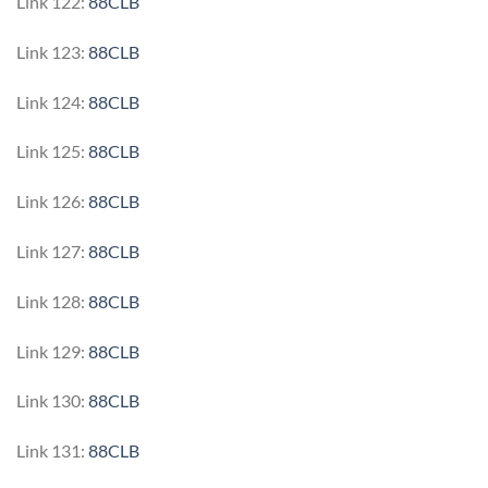
Link 122:
88CLB
Link 123:
88CLB
Link 124:
88CLB
Link 125:
88CLB
Link 126:
88CLB
Link 127:
88CLB
Link 128:
88CLB
Link 129:
88CLB
Link 130:
88CLB
Link 131:
88CLB