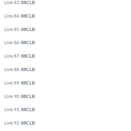
Link 83:
88CLB
Link 84:
88CLB
Link 85:
88CLB
Link 86:
88CLB
Link 87:
88CLB
Link 88:
88CLB
Link 89:
88CLB
Link 90:
88CLB
Link 91:
88CLB
Link 92:
88CLB