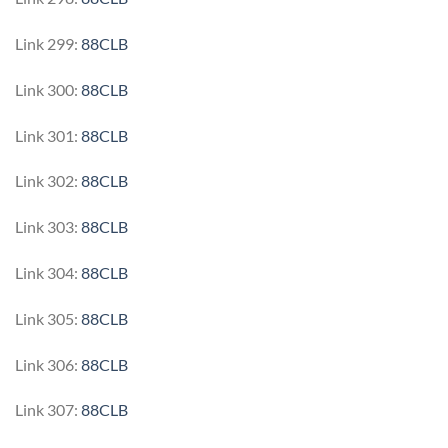
Link 299:
88CLB
Link 300:
88CLB
Link 301:
88CLB
Link 302:
88CLB
Link 303:
88CLB
Link 304:
88CLB
Link 305:
88CLB
Link 306:
88CLB
Link 307:
88CLB