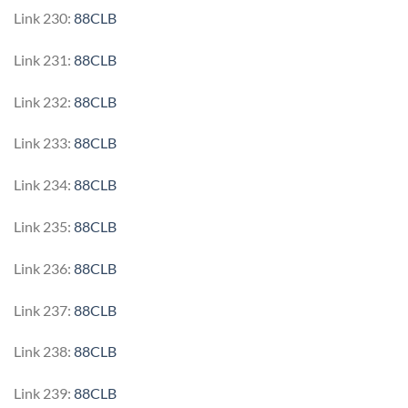
Link 230:
88CLB
Link 231:
88CLB
Link 232:
88CLB
Link 233:
88CLB
Link 234:
88CLB
Link 235:
88CLB
Link 236:
88CLB
Link 237:
88CLB
Link 238:
88CLB
Link 239:
88CLB