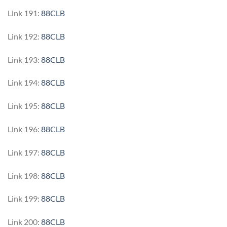
Link 191:
88CLB
Link 192:
88CLB
Link 193:
88CLB
Link 194:
88CLB
Link 195:
88CLB
Link 196:
88CLB
Link 197:
88CLB
Link 198:
88CLB
Link 199:
88CLB
Link 200:
88CLB