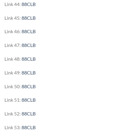
Link 44:
88CLB
Link 45:
88CLB
Link 46:
88CLB
Link 47:
88CLB
Link 48:
88CLB
Link 49:
88CLB
Link 50:
88CLB
Link 51:
88CLB
Link 52:
88CLB
Link 53:
88CLB