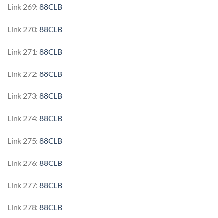
Link 269:
88CLB
Link 270:
88CLB
Link 271:
88CLB
Link 272:
88CLB
Link 273:
88CLB
Link 274:
88CLB
Link 275:
88CLB
Link 276:
88CLB
Link 277:
88CLB
Link 278:
88CLB