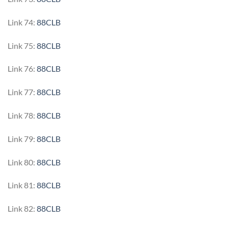
Link 74:
88CLB
Link 75:
88CLB
Link 76:
88CLB
Link 77:
88CLB
Link 78:
88CLB
Link 79:
88CLB
Link 80:
88CLB
Link 81:
88CLB
Link 82:
88CLB