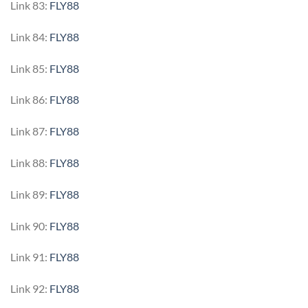
Link 83:
FLY88
Link 84:
FLY88
Link 85:
FLY88
Link 86:
FLY88
Link 87:
FLY88
Link 88:
FLY88
Link 89:
FLY88
Link 90:
FLY88
Link 91:
FLY88
Link 92:
FLY88