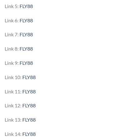
Link 5:
FLY88
Link 6:
FLY88
Link 7:
FLY88
Link 8:
FLY88
Link 9:
FLY88
Link 10:
FLY88
Link 11:
FLY88
Link 12:
FLY88
Link 13:
FLY88
Link 14:
FLY88