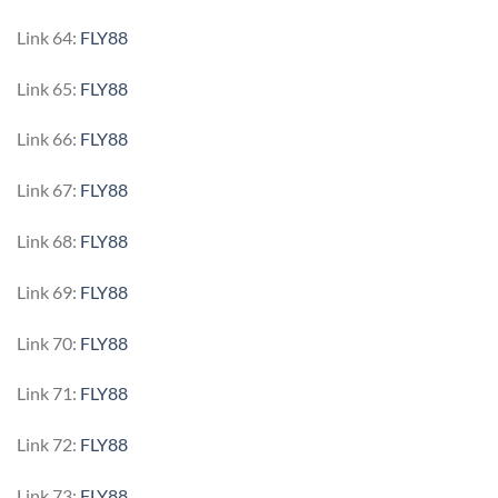
Link 64:
FLY88
Link 65:
FLY88
Link 66:
FLY88
Link 67:
FLY88
Link 68:
FLY88
Link 69:
FLY88
Link 70:
FLY88
Link 71:
FLY88
Link 72:
FLY88
Link 73:
FLY88