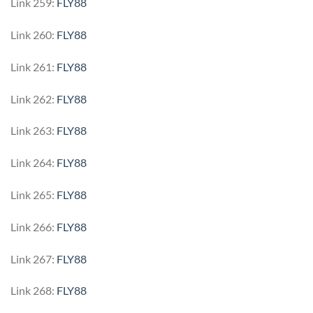
Link 259:
FLY88
Link 260:
FLY88
Link 261:
FLY88
Link 262:
FLY88
Link 263:
FLY88
Link 264:
FLY88
Link 265:
FLY88
Link 266:
FLY88
Link 267:
FLY88
Link 268:
FLY88