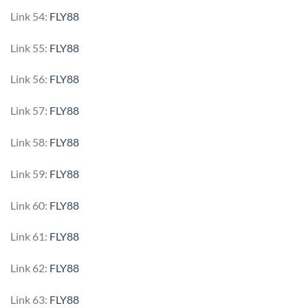
Link 54:
FLY88
Link 55:
FLY88
Link 56:
FLY88
Link 57:
FLY88
Link 58:
FLY88
Link 59:
FLY88
Link 60:
FLY88
Link 61:
FLY88
Link 62:
FLY88
Link 63:
FLY88