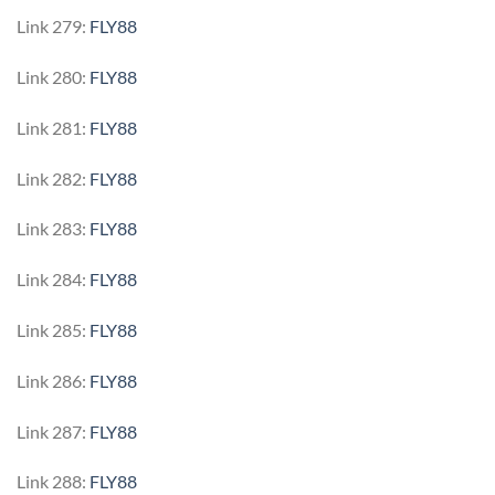
Link 279:
FLY88
Link 280:
FLY88
Link 281:
FLY88
Link 282:
FLY88
Link 283:
FLY88
Link 284:
FLY88
Link 285:
FLY88
Link 286:
FLY88
Link 287:
FLY88
Link 288:
FLY88