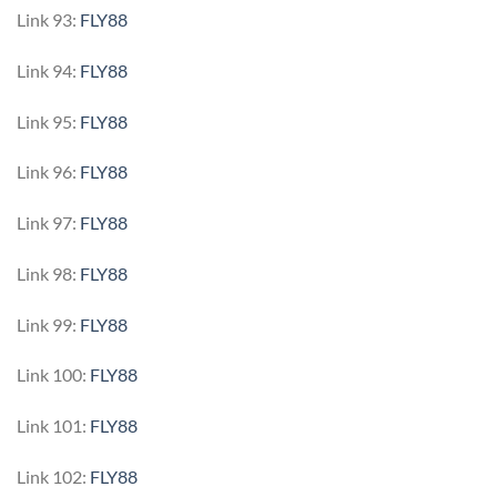
Link 93:
FLY88
Link 94:
FLY88
Link 95:
FLY88
Link 96:
FLY88
Link 97:
FLY88
Link 98:
FLY88
Link 99:
FLY88
Link 100:
FLY88
Link 101:
FLY88
Link 102:
FLY88