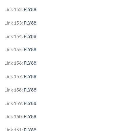
Link 152:
FLY88
Link 153:
FLY88
Link 154:
FLY88
Link 155:
FLY88
Link 156:
FLY88
Link 157:
FLY88
Link 158:
FLY88
Link 159:
FLY88
Link 160:
FLY88
Link 161:
FLY88