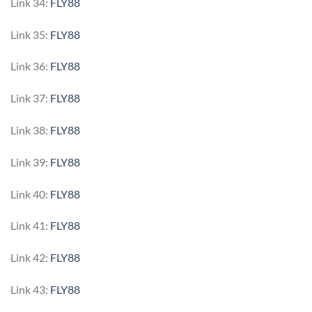
Link 34:
FLY88
Link 35:
FLY88
Link 36:
FLY88
Link 37:
FLY88
Link 38:
FLY88
Link 39:
FLY88
Link 40:
FLY88
Link 41:
FLY88
Link 42:
FLY88
Link 43:
FLY88