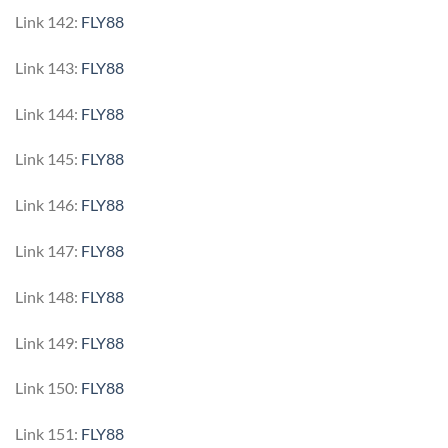
Link 142:
FLY88
Link 143:
FLY88
Link 144:
FLY88
Link 145:
FLY88
Link 146:
FLY88
Link 147:
FLY88
Link 148:
FLY88
Link 149:
FLY88
Link 150:
FLY88
Link 151:
FLY88