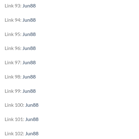
Link 93:
Jun88
Link 94:
Jun88
Link 95:
Jun88
Link 96:
Jun88
Link 97:
Jun88
Link 98:
Jun88
Link 99:
Jun88
Link 100:
Jun88
Link 101:
Jun88
Link 102:
Jun88