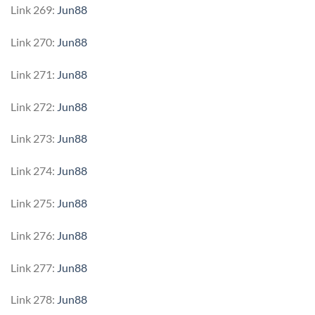
Link 269:
Jun88
Link 270:
Jun88
Link 271:
Jun88
Link 272:
Jun88
Link 273:
Jun88
Link 274:
Jun88
Link 275:
Jun88
Link 276:
Jun88
Link 277:
Jun88
Link 278:
Jun88