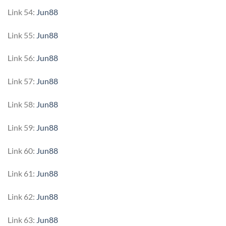
Link 54:
Jun88
Link 55:
Jun88
Link 56:
Jun88
Link 57:
Jun88
Link 58:
Jun88
Link 59:
Jun88
Link 60:
Jun88
Link 61:
Jun88
Link 62:
Jun88
Link 63:
Jun88