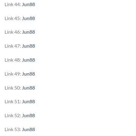
Link 44:
Jun88
Link 45:
Jun88
Link 46:
Jun88
Link 47:
Jun88
Link 48:
Jun88
Link 49:
Jun88
Link 50:
Jun88
Link 51:
Jun88
Link 52:
Jun88
Link 53:
Jun88