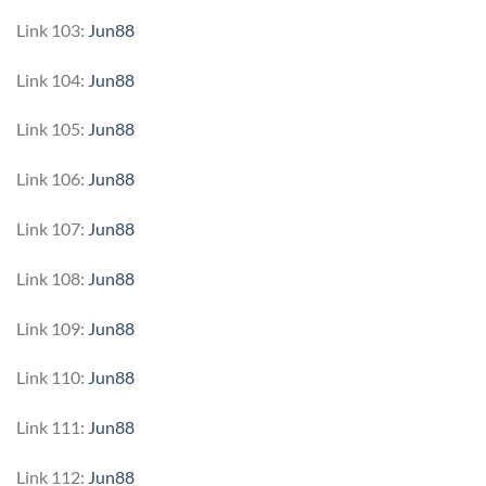
Link 103:
Jun88
Link 104:
Jun88
Link 105:
Jun88
Link 106:
Jun88
Link 107:
Jun88
Link 108:
Jun88
Link 109:
Jun88
Link 110:
Jun88
Link 111:
Jun88
Link 112:
Jun88