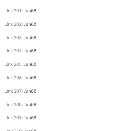
Link 201:
Jun88
Link 202:
Jun88
Link 203:
Jun88
Link 204:
Jun88
Link 205:
Jun88
Link 206:
Jun88
Link 207:
Jun88
Link 208:
Jun88
Link 209:
Jun88
Link 210:
Jun88