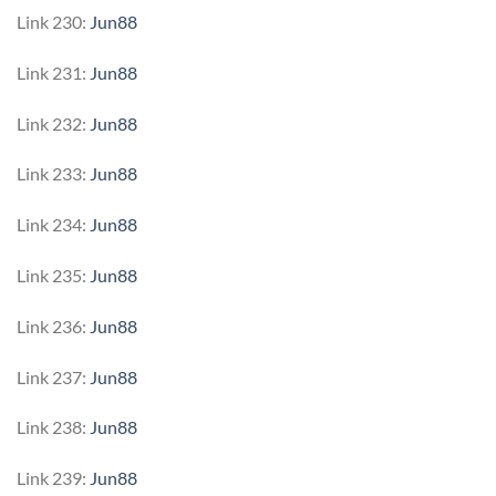
Link 230:
Jun88
Link 231:
Jun88
Link 232:
Jun88
Link 233:
Jun88
Link 234:
Jun88
Link 235:
Jun88
Link 236:
Jun88
Link 237:
Jun88
Link 238:
Jun88
Link 239:
Jun88