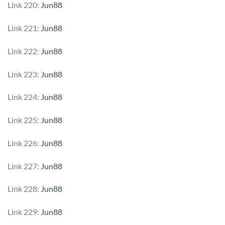
Link 220:
Jun88
Link 221:
Jun88
Link 222:
Jun88
Link 223:
Jun88
Link 224:
Jun88
Link 225:
Jun88
Link 226:
Jun88
Link 227:
Jun88
Link 228:
Jun88
Link 229:
Jun88