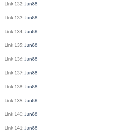
Link 132:
Jun88
Link 133:
Jun88
Link 134:
Jun88
Link 135:
Jun88
Link 136:
Jun88
Link 137:
Jun88
Link 138:
Jun88
Link 139:
Jun88
Link 140:
Jun88
Link 141:
Jun88