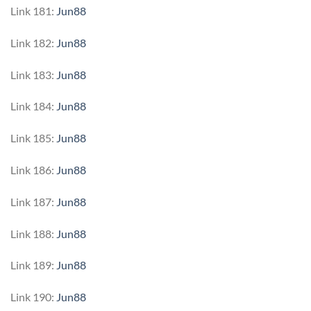
Link 181:
Jun88
Link 182:
Jun88
Link 183:
Jun88
Link 184:
Jun88
Link 185:
Jun88
Link 186:
Jun88
Link 187:
Jun88
Link 188:
Jun88
Link 189:
Jun88
Link 190:
Jun88