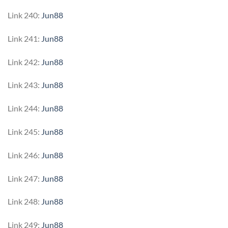
Link 240:
Jun88
Link 241:
Jun88
Link 242:
Jun88
Link 243:
Jun88
Link 244:
Jun88
Link 245:
Jun88
Link 246:
Jun88
Link 247:
Jun88
Link 248:
Jun88
Link 249:
Jun88