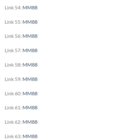
Link 54:
MM88
Link 55:
MM88
Link 56:
MM88
Link 57:
MM88
Link 58:
MM88
Link 59:
MM88
Link 60:
MM88
Link 61:
MM88
Link 62:
MM88
Link 63:
MM88