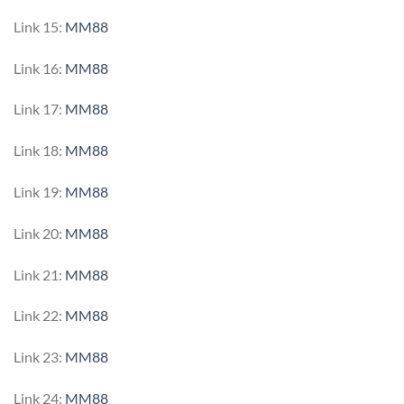
Link 15:
MM88
Link 16:
MM88
Link 17:
MM88
Link 18:
MM88
Link 19:
MM88
Link 20:
MM88
Link 21:
MM88
Link 22:
MM88
Link 23:
MM88
Link 24:
MM88