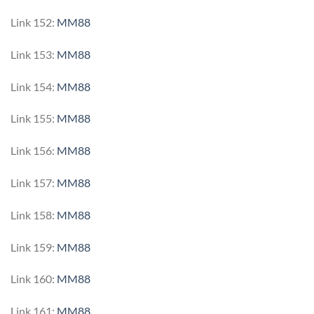
Link 152:
MM88
Link 153:
MM88
Link 154:
MM88
Link 155:
MM88
Link 156:
MM88
Link 157:
MM88
Link 158:
MM88
Link 159:
MM88
Link 160:
MM88
Link 161:
MM88