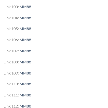
Link 103:
MM88
Link 104:
MM88
Link 105:
MM88
Link 106:
MM88
Link 107:
MM88
Link 108:
MM88
Link 109:
MM88
Link 110:
MM88
Link 111:
MM88
Link 112:
MM88