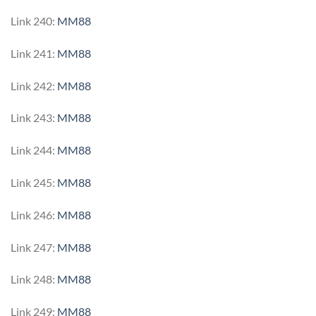
Link 240:
MM88
Link 241:
MM88
Link 242:
MM88
Link 243:
MM88
Link 244:
MM88
Link 245:
MM88
Link 246:
MM88
Link 247:
MM88
Link 248:
MM88
Link 249:
MM88