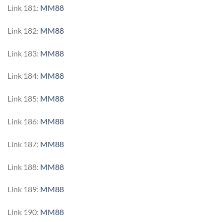
Link 181:
MM88
Link 182:
MM88
Link 183:
MM88
Link 184:
MM88
Link 185:
MM88
Link 186:
MM88
Link 187:
MM88
Link 188:
MM88
Link 189:
MM88
Link 190:
MM88