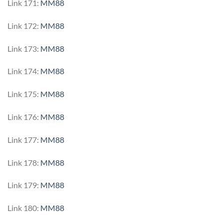
Link 171:
MM88
Link 172:
MM88
Link 173:
MM88
Link 174:
MM88
Link 175:
MM88
Link 176:
MM88
Link 177:
MM88
Link 178:
MM88
Link 179:
MM88
Link 180:
MM88