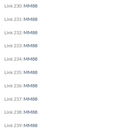
Link 230:
MM88
Link 231:
MM88
Link 232:
MM88
Link 233:
MM88
Link 234:
MM88
Link 235:
MM88
Link 236:
MM88
Link 237:
MM88
Link 238:
MM88
Link 239:
MM88