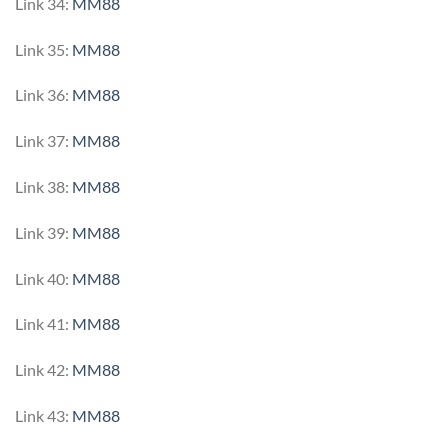
Link 34:
MM88
Link 35:
MM88
Link 36:
MM88
Link 37:
MM88
Link 38:
MM88
Link 39:
MM88
Link 40:
MM88
Link 41:
MM88
Link 42:
MM88
Link 43:
MM88