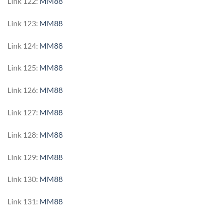
Link 122:
MM88
Link 123:
MM88
Link 124:
MM88
Link 125:
MM88
Link 126:
MM88
Link 127:
MM88
Link 128:
MM88
Link 129:
MM88
Link 130:
MM88
Link 131:
MM88