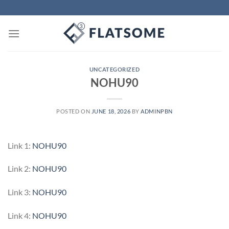
Skip
to
content
UNCATEGORIZED
NOHU90
POSTED ON
JUNE 18, 2026
BY
ADMINPBN
Link 1:
NOHU90
Link 2:
NOHU90
Link 3:
NOHU90
Link 4:
NOHU90