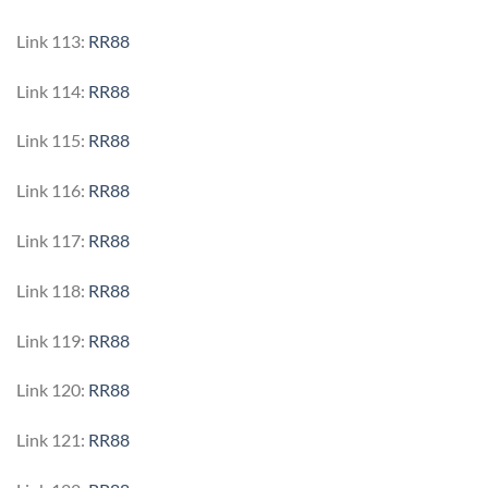
Link 113:
RR88
Link 114:
RR88
Link 115:
RR88
Link 116:
RR88
Link 117:
RR88
Link 118:
RR88
Link 119:
RR88
Link 120:
RR88
Link 121:
RR88