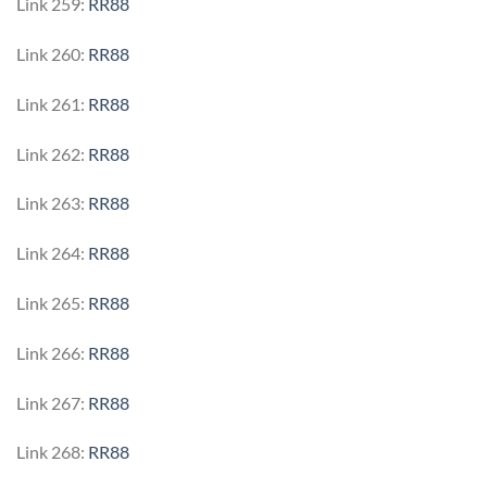
Link 259:
RR88
Link 260:
RR88
Link 261:
RR88
Link 262:
RR88
Link 263:
RR88
Link 264:
RR88
Link 265:
RR88
Link 266:
RR88
Link 267:
RR88
Link 268:
RR88