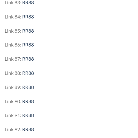
Link 83:
RR88
Link 84:
RR88
Link 85:
RR88
Link 86:
RR88
Link 87:
RR88
Link 88:
RR88
Link 89:
RR88
Link 90:
RR88
Link 91:
RR88
Link 92:
RR88