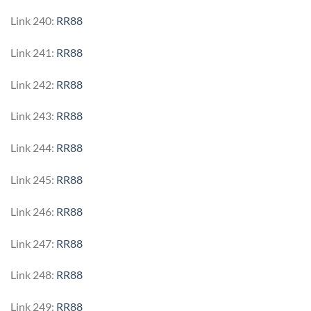
Link 240:
RR88
Link 241:
RR88
Link 242:
RR88
Link 243:
RR88
Link 244:
RR88
Link 245:
RR88
Link 246:
RR88
Link 247:
RR88
Link 248:
RR88
Link 249:
RR88