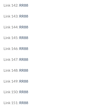
Link 142:
RR88
Link 143:
RR88
Link 144:
RR88
Link 145:
RR88
Link 146:
RR88
Link 147:
RR88
Link 148:
RR88
Link 149:
RR88
Link 150:
RR88
Link 151:
RR88