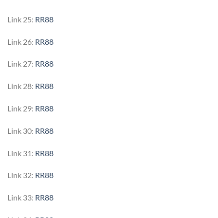
Link 25:
RR88
Link 26:
RR88
Link 27:
RR88
Link 28:
RR88
Link 29:
RR88
Link 30:
RR88
Link 31:
RR88
Link 32:
RR88
Link 33:
RR88