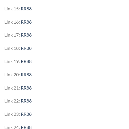
Link 15:
RR88
Link 16:
RR88
Link 17:
RR88
Link 18:
RR88
Link 19:
RR88
Link 20:
RR88
Link 21:
RR88
Link 22:
RR88
Link 23:
RR88
Link 24:
RR88