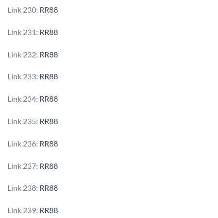
Link 230:
RR88
Link 231:
RR88
Link 232:
RR88
Link 233:
RR88
Link 234:
RR88
Link 235:
RR88
Link 236:
RR88
Link 237:
RR88
Link 238:
RR88
Link 239:
RR88