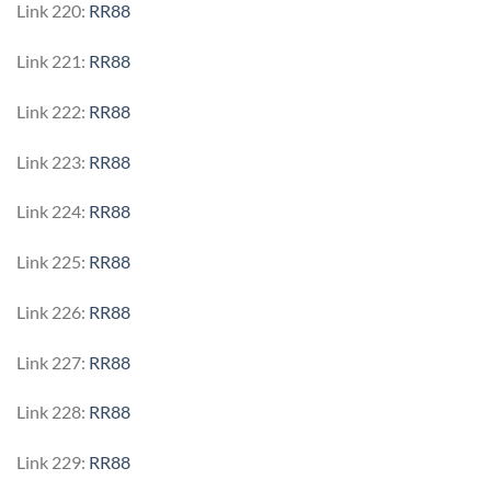
Link 220:
RR88
Link 221:
RR88
Link 222:
RR88
Link 223:
RR88
Link 224:
RR88
Link 225:
RR88
Link 226:
RR88
Link 227:
RR88
Link 228:
RR88
Link 229:
RR88