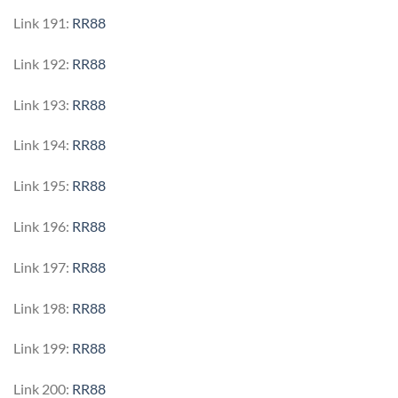
Link 191:
RR88
Link 192:
RR88
Link 193:
RR88
Link 194:
RR88
Link 195:
RR88
Link 196:
RR88
Link 197:
RR88
Link 198:
RR88
Link 199:
RR88
Link 200:
RR88