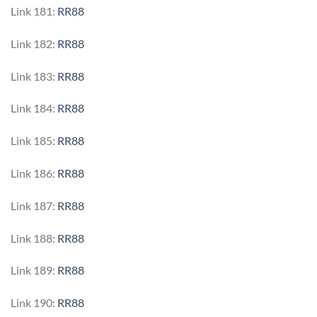
Link 181:
RR88
Link 182:
RR88
Link 183:
RR88
Link 184:
RR88
Link 185:
RR88
Link 186:
RR88
Link 187:
RR88
Link 188:
RR88
Link 189:
RR88
Link 190:
RR88