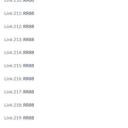
Link 211:
RR88
Link 212:
RR88
Link 213:
RR88
Link 214:
RR88
Link 215:
RR88
Link 216:
RR88
Link 217:
RR88
Link 218:
RR88
Link 219:
RR88