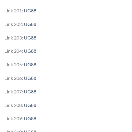
Link 201:
UG88
Link 202:
UG88
Link 203:
UG88
Link 204:
UG88
Link 205:
UG88
Link 206:
UG88
Link 207:
UG88
Link 208:
UG88
Link 209:
UG88
Link 210:
UG88