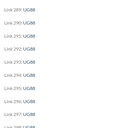
Link 289:
UG88
Link 290:
UG88
Link 291:
UG88
Link 292:
UG88
Link 293:
UG88
Link 294:
UG88
Link 295:
UG88
Link 296:
UG88
Link 297:
UG88
Link 298:
UG88