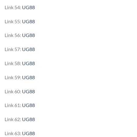
Link 54:
UG88
Link 55:
UG88
Link 56:
UG88
Link 57:
UG88
Link 58:
UG88
Link 59:
UG88
Link 60:
UG88
Link 61:
UG88
Link 62:
UG88
Link 63:
UG88