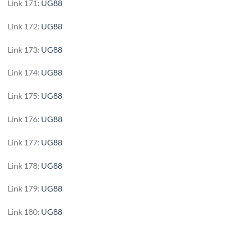
Link 171:
UG88
Link 172:
UG88
Link 173:
UG88
Link 174:
UG88
Link 175:
UG88
Link 176:
UG88
Link 177:
UG88
Link 178:
UG88
Link 179:
UG88
Link 180:
UG88