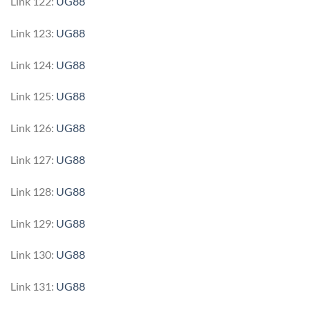
Link 122:
UG88
Link 123:
UG88
Link 124:
UG88
Link 125:
UG88
Link 126:
UG88
Link 127:
UG88
Link 128:
UG88
Link 129:
UG88
Link 130:
UG88
Link 131:
UG88