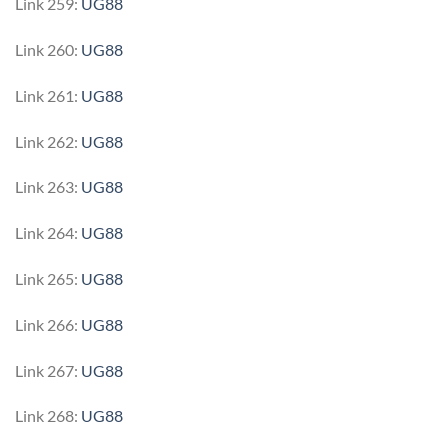
Link 259:
UG88
Link 260:
UG88
Link 261:
UG88
Link 262:
UG88
Link 263:
UG88
Link 264:
UG88
Link 265:
UG88
Link 266:
UG88
Link 267:
UG88
Link 268:
UG88