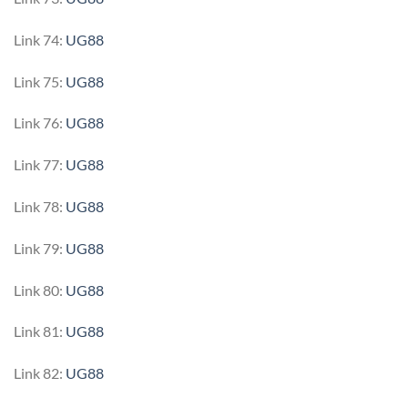
Link 74:
UG88
Link 75:
UG88
Link 76:
UG88
Link 77:
UG88
Link 78:
UG88
Link 79:
UG88
Link 80:
UG88
Link 81:
UG88
Link 82:
UG88