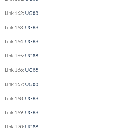
Link 162:
UG88
Link 163:
UG88
Link 164:
UG88
Link 165:
UG88
Link 166:
UG88
Link 167:
UG88
Link 168:
UG88
Link 169:
UG88
Link 170:
UG88